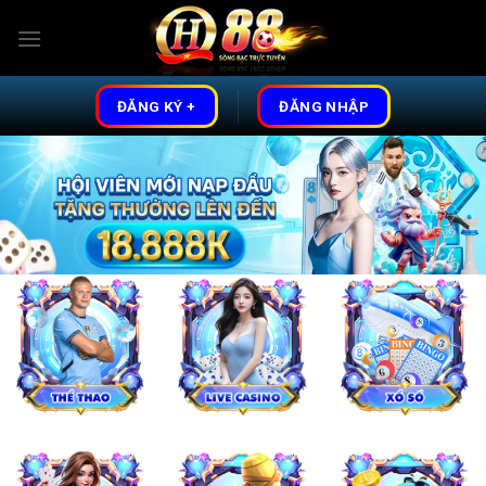
Skip
to
content
ĐĂNG KÝ +
ĐĂNG NHẬP