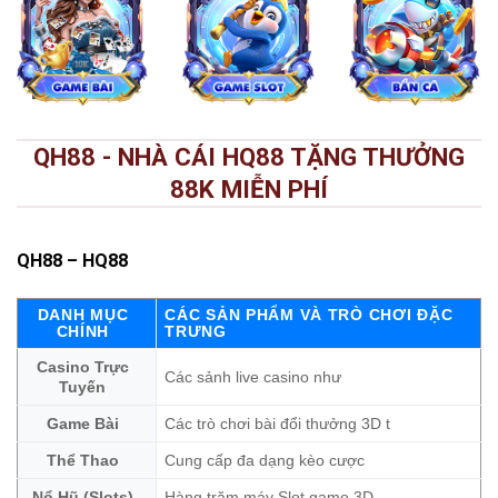
QH88 - NHÀ CÁI HQ88 TẶNG THƯỞNG
88K MIỄN PHÍ
QH88
– HQ88
DANH MỤC
CÁC SẢN PHẨM VÀ TRÒ CHƠI ĐẶC
CHÍNH
TRƯNG
Casino Trực
Các sảnh live casino như
Tuyến
Game Bài
Các trò chơi bài đổi thưởng 3D t
Thể Thao
Cung cấp đa dạng kèo cược
Nổ Hũ (Slots)
Hàng trăm máy Slot game 3D