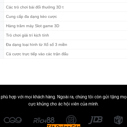
Các trò chơi bài đổi thưởng 3D t
Cung cấp đa dạng kèo cược
Hàng trăm máy Slot game 3D
Trò chơi giải trí kịch tính
Đa dạng loại hình từ Xổ số 3 miền
Cá cược trực tiếp vào các trận đấu
 phù hợp với mọi khách hàng. Ngoài ra, chúng tôi còn gửi tặng mọ
cực khủng cho ác hội viên của mình.