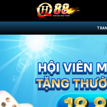
Skip
to
content
TRA