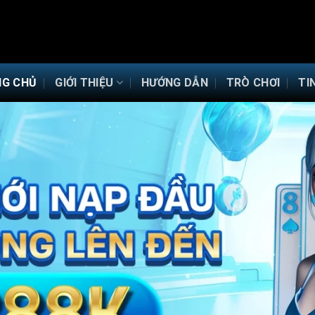
NG CHỦ
GIỚI THIỆU
HƯỚNG DẪN
TRÒ CHƠI
TI