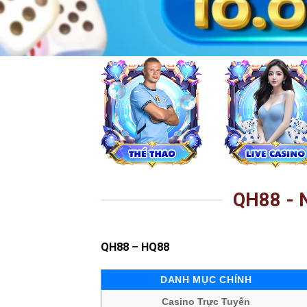
QH88 - 
QH88
– HQ88
DANH MỤC CHÍNH
Casino Trực Tuyến