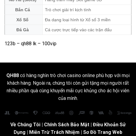
Bắn Cá
Trò chơi giải trí kịch tính
Xổ Số
Đa dạng loại hình từ Xổ số 3 miền
Đá Gà
Cá cược trực tiếp vào các trận đấu
123b
–
qh88 lk
– 100vip
QH88
có hàng nghìn trò chơi casino online phù hợp với mọi
khách hàng. Ngoài ra, chúng tôi còn gửi tặng mọi người rất
nhiều phần quà cùng khuyến mãi cực khủng cho ác hội viên
của mình.
Về Chúng Tôi
|
Chính Sách Bảo Mật
|
Điều Khoản Sử
Dụng
| Miễn Trừ Trách Nhiệm |
Sơ Đồ Trang Web