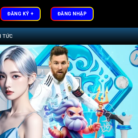
ĐĂNG KÝ +
ĐĂNG NHẬP
N TỨC