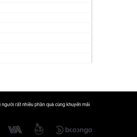
i người rất nhiều phần quà cùng khuyến mãi