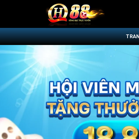
Skip
to
content
TRA