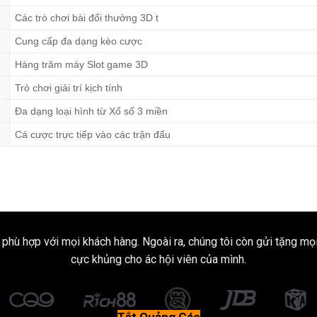
Các trò chơi bài đổi thưởng 3D t
Cung cấp đa dạng kèo cược
Hàng trăm máy Slot game 3D
Trò chơi giải trí kịch tính
Đa dạng loại hình từ Xổ số 3 miền
Cá cược trực tiếp vào các trận đấu
 phù hợp với mọi khách hàng. Ngoài ra, chúng tôi còn gửi tặng mọ
cực khủng cho ác hội viên của mình.