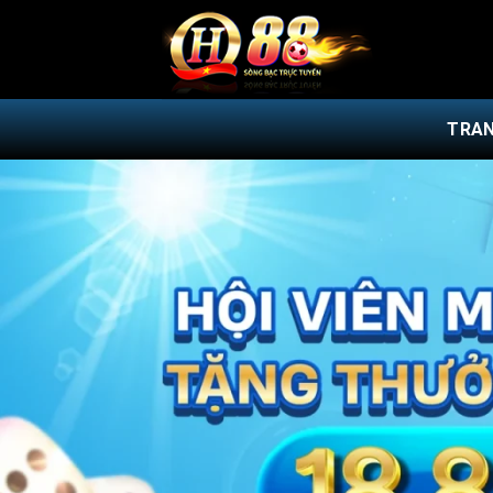
Skip
to
content
TRA