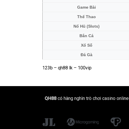
Game Bài
Thể Thao
Nổ Hũ (Slots)
Bắn Cá
Xổ Số
Đá Gà
123b
–
qh88 lk
– 100vip
QH88
có hàng nghìn trò chơi casino online