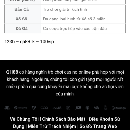
Bắn Cá
Trò chơi giải trí kịch tính
Xổ Số
Đa dạng loại hình từ Xổ số 3 miền
Đá Gà
Cá cược trực tiếp vào các trận đấu
123b
–
qh88 lk
– 100vip
QH88
có hàng nghìn trò chơi casino online phù hợp với mọi
khách hàng. Ngoài ra, chúng tôi còn gửi tặng mọi người rất
nhiều phần quà cùng khuyến mãi cực khủng cho ác hội viên
của mình.
Về Chúng Tôi
|
Chính Sách Bảo Mật
|
Điều Khoản Sử
Dụng
| Miễn Trừ Trách Nhiệm |
Sơ Đồ Trang Web