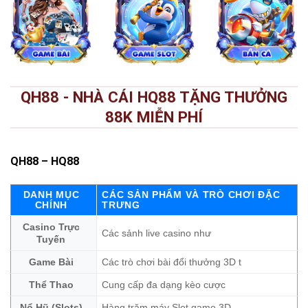
QH88 - NHÀ CÁI HQ88 TẶNG THƯỞNG
88K MIỄN PHÍ
QH88
– HQ88
DANH MỤC
CÁC SẢN PHẨM VÀ TRÒ CHƠI ĐẶC
CHÍNH
TRƯNG
Casino Trực
Các sảnh live casino như
Tuyến
Game Bài
Các trò chơi bài đổi thưởng 3D t
Thể Thao
Cung cấp đa dạng kèo cược
Nổ Hũ (Slots)
Hàng trăm máy Slot game 3D