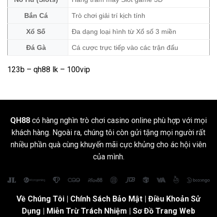
Bắn Cá
Trò chơi giải trí kịch tính
Xổ Số
Đa dạng loại hình từ Xổ số 3 miền
Đá Gà
Cá cược trực tiếp vào các trận đấu
123b
–
qh88 lk
– 100vip
QH88
có hàng nghìn trò chơi casino online phù hợp với mọi
khách hàng. Ngoài ra, chúng tôi còn gửi tặng mọi người rất
nhiều phần quà cùng khuyến mãi cực khủng cho ác hội viên
của mình.
Về Chúng Tôi
|
Chính Sách Bảo Mật
|
Điều Khoản Sử
Dụng
| Miễn Trừ Trách Nhiệm |
Sơ Đồ Trang Web