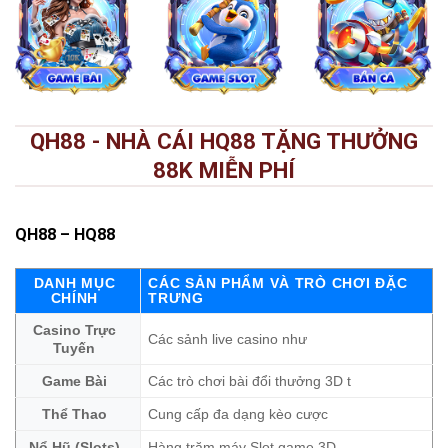
QH88 - NHÀ CÁI HQ88 TẶNG THƯỞNG
88K MIỄN PHÍ
QH88
– HQ88
DANH MỤC
CÁC SẢN PHẨM VÀ TRÒ CHƠI ĐẶC
CHÍNH
TRƯNG
Casino Trực
Các sảnh live casino như
Tuyến
Game Bài
Các trò chơi bài đổi thưởng 3D t
Thể Thao
Cung cấp đa dạng kèo cược
Nổ Hũ (Slots)
Hàng trăm máy Slot game 3D