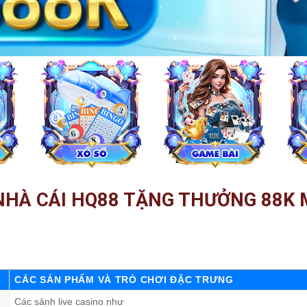
NHÀ CÁI HQ88 TẶNG THƯỞNG 88K 
CÁC SẢN PHẨM VÀ TRÒ CHƠI ĐẶC TRƯNG
Các sảnh live casino như