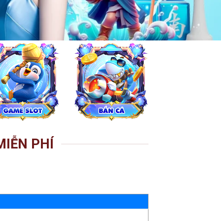
MIỄN PHÍ