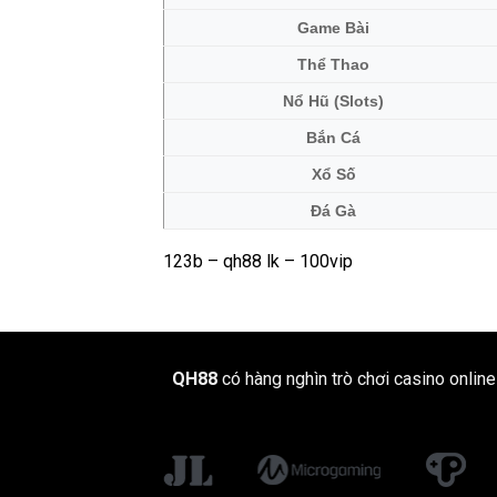
Game Bài
Thể Thao
Nổ Hũ (Slots)
Bắn Cá
Xổ Số
Đá Gà
123b
–
qh88 lk
– 100vip
QH88
có hàng nghìn trò chơi casino online