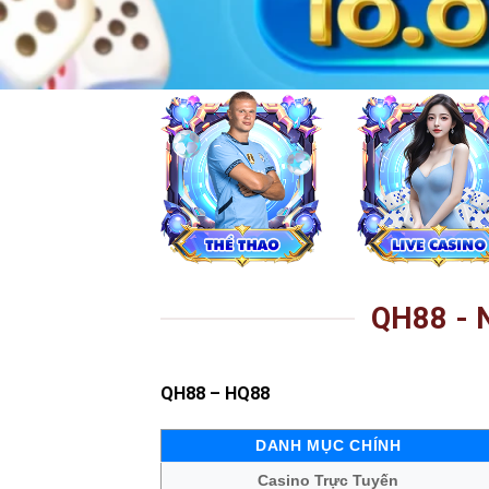
QH88 - 
QH88
– HQ88
DANH MỤC CHÍNH
Casino Trực Tuyến