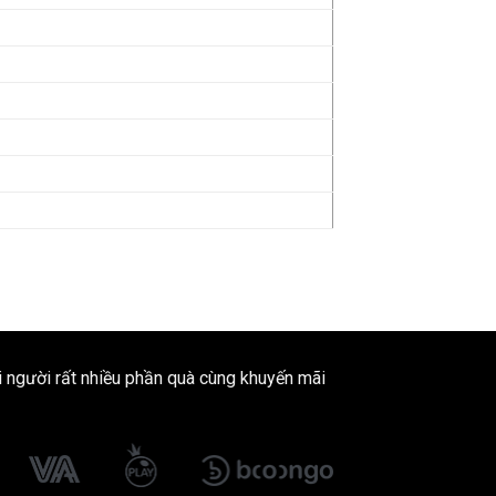
i người rất nhiều phần quà cùng khuyến mãi