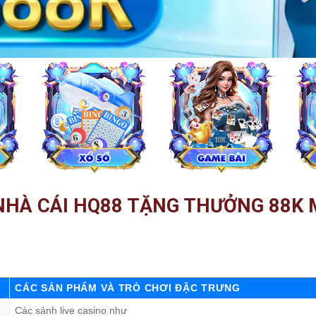
NHÀ CÁI HQ88 TẶNG THƯỞNG 88K 
CÁC SẢN PHẨM VÀ TRÒ CHƠI ĐẶC TRƯNG
Các sảnh live casino như