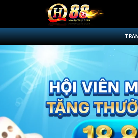
Skip
to
content
TRA