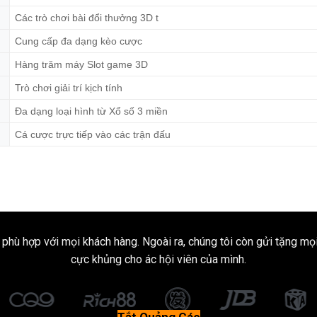
Các trò chơi bài đổi thưởng 3D t
Cung cấp đa dạng kèo cược
Hàng trăm máy Slot game 3D
Trò chơi giải trí kịch tính
Đa dạng loại hình từ Xổ số 3 miền
Cá cược trực tiếp vào các trận đấu
 phù hợp với mọi khách hàng. Ngoài ra, chúng tôi còn gửi tặng mọ
cực khủng cho ác hội viên của mình.