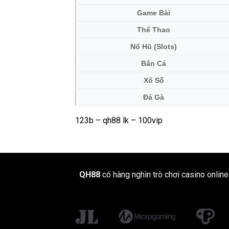
Game Bài
Thể Thao
Nổ Hũ (Slots)
Bắn Cá
Xổ Số
Đá Gà
123b
–
qh88 lk
– 100vip
QH88
có hàng nghìn trò chơi casino online