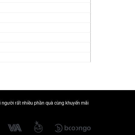
i người rất nhiều phần quà cùng khuyến mãi