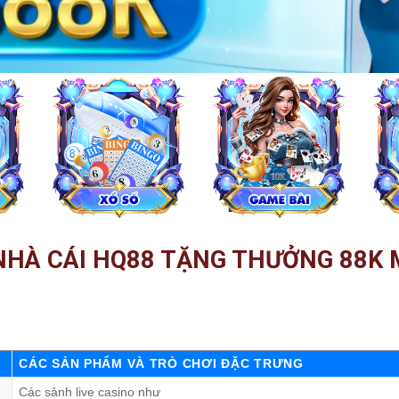
NHÀ CÁI HQ88 TẶNG THƯỞNG 88K 
CÁC SẢN PHẨM VÀ TRÒ CHƠI ĐẶC TRƯNG
Các sảnh live casino như