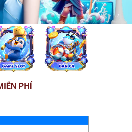
MIỄN PHÍ