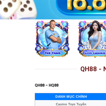
QH88 - 
QH88
– HQ88
DANH MỤC CHÍNH
Casino Trực Tuyến