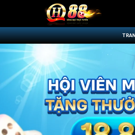
Skip
to
content
TRA