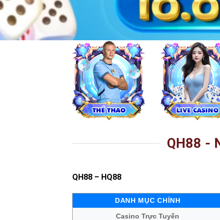
QH88 - 
QH88
– HQ88
DANH MỤC CHÍNH
Casino Trực Tuyến