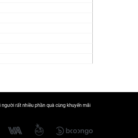
i người rất nhiều phần quà cùng khuyến mãi