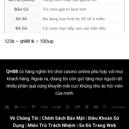
Bắn Cá
Trò chơi giải trí kịch tính
Xổ Số
Đa dạng loại hình từ Xổ số 3 miền
Đá Gà
Cá cược trực tiếp vào các trận đấu
123b
–
qh88 lk
– 100vip
QH88
có hàng nghìn trò chơi casino online phù hợp với mọi
khách hàng. Ngoài ra, chúng tôi còn gửi tặng mọi người rất
nhiều phần quà cùng khuyến mãi cực khủng cho ác hội viên
của mình.
Về Chúng Tôi
|
Chính Sách Bảo Mật
|
Điều Khoản Sử
Dụng
| Miễn Trừ Trách Nhiệm |
Sơ Đồ Trang Web