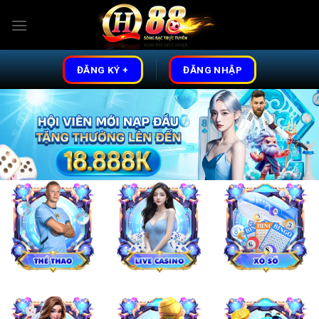
Skip
to
content
ĐĂNG KÝ +
ĐĂNG NHẬP