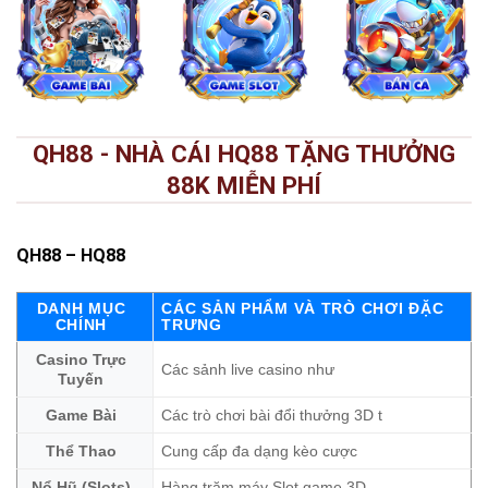
QH88 - NHÀ CÁI HQ88 TẶNG THƯỞNG
88K MIỄN PHÍ
QH88
– HQ88
DANH MỤC
CÁC SẢN PHẨM VÀ TRÒ CHƠI ĐẶC
CHÍNH
TRƯNG
Casino Trực
Các sảnh live casino như
Tuyến
Game Bài
Các trò chơi bài đổi thưởng 3D t
Thể Thao
Cung cấp đa dạng kèo cược
Nổ Hũ (Slots)
Hàng trăm máy Slot game 3D