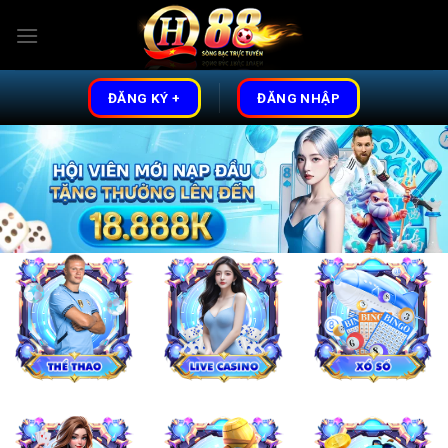
Skip
to
content
ĐĂNG KÝ +
ĐĂNG NHẬP