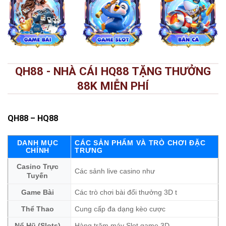
QH88 - NHÀ CÁI HQ88 TẶNG THƯỞNG
88K MIỄN PHÍ
QH88
– HQ88
DANH MỤC
CÁC SẢN PHẨM VÀ TRÒ CHƠI ĐẶC
CHÍNH
TRƯNG
Casino Trực
Các sảnh live casino như
Tuyến
Game Bài
Các trò chơi bài đổi thưởng 3D t
Thể Thao
Cung cấp đa dạng kèo cược
Nổ Hũ (Slots)
Hàng trăm máy Slot game 3D