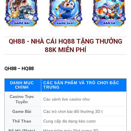
QH88 - NHÀ CÁI HQ88 TẶNG THƯỞNG
88K MIỄN PHÍ
QH88
– HQ88
DANH MỤC
CÁC SẢN PHẨM VÀ TRÒ CHƠI ĐẶC
CHÍNH
TRƯNG
Casino Trực
Các sảnh live casino như
Tuyến
Game Bài
Các trò chơi bài đổi thưởng 3D t
Thể Thao
Cung cấp đa dạng kèo cược
Nổ Hũ (Slots)
Hàng trăm máy Slot game 3D