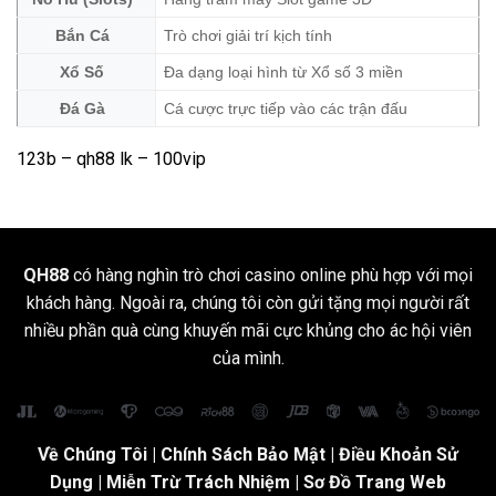
Bắn Cá
Trò chơi giải trí kịch tính
Xổ Số
Đa dạng loại hình từ Xổ số 3 miền
Đá Gà
Cá cược trực tiếp vào các trận đấu
123b
–
qh88 lk
– 100vip
QH88
có hàng nghìn trò chơi casino online phù hợp với mọi
khách hàng. Ngoài ra, chúng tôi còn gửi tặng mọi người rất
nhiều phần quà cùng khuyến mãi cực khủng cho ác hội viên
của mình.
Về Chúng Tôi
|
Chính Sách Bảo Mật
|
Điều Khoản Sử
Dụng
| Miễn Trừ Trách Nhiệm |
Sơ Đồ Trang Web