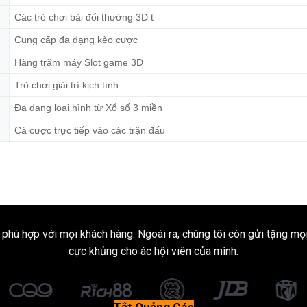
Các trò chơi bài đổi thưởng 3D t
Cung cấp đa dạng kèo cược
Hàng trăm máy Slot game 3D
Trò chơi giải trí kịch tính
Đa dạng loại hình từ Xổ số 3 miền
Cá cược trực tiếp vào các trận đấu
 phù hợp với mọi khách hàng. Ngoài ra, chúng tôi còn gửi tặng mọ
cực khủng cho ác hội viên của mình.