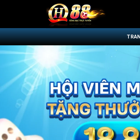
Skip
to
content
TRA