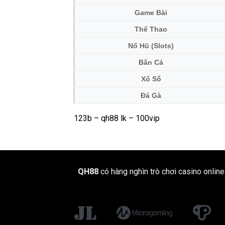
Game Bài
Thể Thao
Nổ Hũ (Slots)
Bắn Cá
Xổ Số
Đá Gà
123b
–
qh88 lk
– 100vip
QH88
có hàng nghìn trò chơi casino online