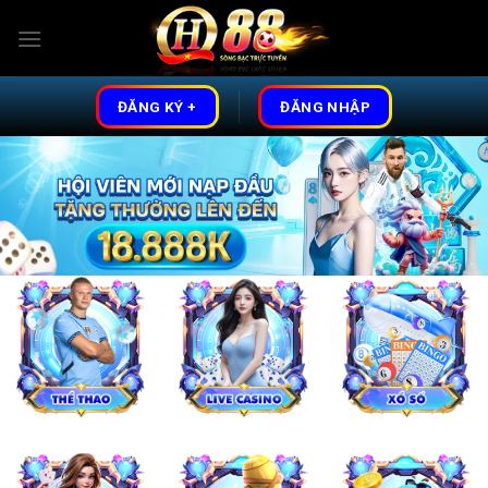
Skip
to
content
ĐĂNG KÝ +
ĐĂNG NHẬP