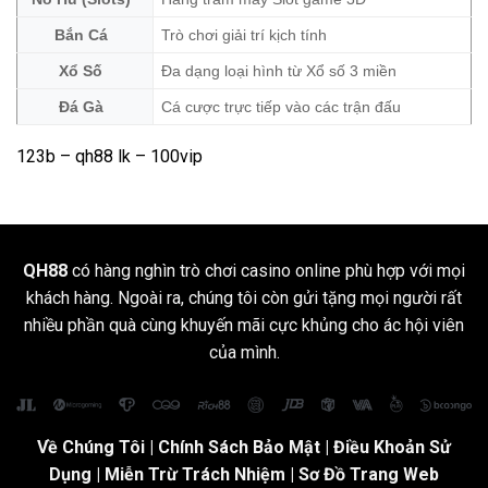
Bắn Cá
Trò chơi giải trí kịch tính
Xổ Số
Đa dạng loại hình từ Xổ số 3 miền
Đá Gà
Cá cược trực tiếp vào các trận đấu
123b
–
qh88 lk
– 100vip
QH88
có hàng nghìn trò chơi casino online phù hợp với mọi
khách hàng. Ngoài ra, chúng tôi còn gửi tặng mọi người rất
nhiều phần quà cùng khuyến mãi cực khủng cho ác hội viên
của mình.
Về Chúng Tôi
|
Chính Sách Bảo Mật
|
Điều Khoản Sử
Dụng
| Miễn Trừ Trách Nhiệm |
Sơ Đồ Trang Web