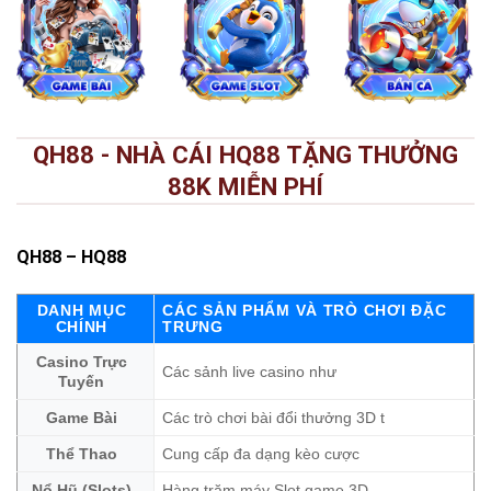
QH88 - NHÀ CÁI HQ88 TẶNG THƯỞNG
88K MIỄN PHÍ
QH88
– HQ88
DANH MỤC
CÁC SẢN PHẨM VÀ TRÒ CHƠI ĐẶC
CHÍNH
TRƯNG
Casino Trực
Các sảnh live casino như
Tuyến
Game Bài
Các trò chơi bài đổi thưởng 3D t
Thể Thao
Cung cấp đa dạng kèo cược
Nổ Hũ (Slots)
Hàng trăm máy Slot game 3D