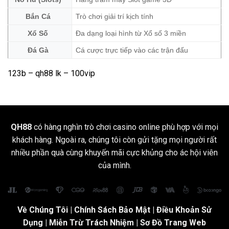
Bắn Cá
Trò chơi giải trí kịch tính
Xổ Số
Đa dạng loại hình từ Xổ số 3 miền
Đá Gà
Cá cược trực tiếp vào các trận đấu
123b
–
qh88 lk
– 100vip
QH88
có hàng nghìn trò chơi casino online phù hợp với mọi
khách hàng. Ngoài ra, chúng tôi còn gửi tặng mọi người rất
nhiều phần quà cùng khuyến mãi cực khủng cho ác hội viên
của mình.
Về Chúng Tôi
|
Chính Sách Bảo Mật
|
Điều Khoản Sử
Dụng
| Miễn Trừ Trách Nhiệm |
Sơ Đồ Trang Web