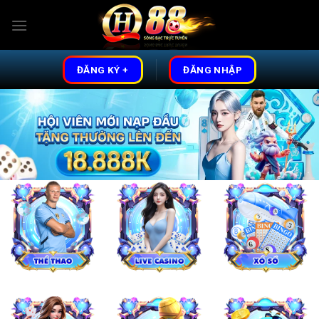
Skip
to
content
ĐĂNG KÝ +
ĐĂNG NHẬP