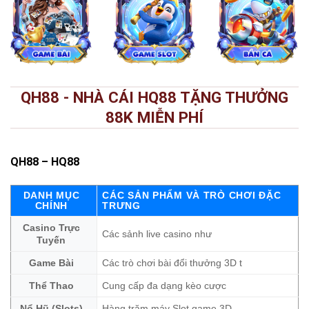
QH88 - NHÀ CÁI HQ88 TẶNG THƯỞNG
88K MIỄN PHÍ
QH88
– HQ88
DANH MỤC
CÁC SẢN PHẨM VÀ TRÒ CHƠI ĐẶC
CHÍNH
TRƯNG
Casino Trực
Các sảnh live casino như
Tuyến
Game Bài
Các trò chơi bài đổi thưởng 3D t
Thể Thao
Cung cấp đa dạng kèo cược
Nổ Hũ (Slots)
Hàng trăm máy Slot game 3D