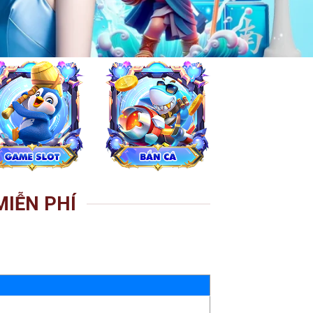
MIỄN PHÍ