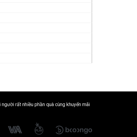
i người rất nhiều phần quà cùng khuyến mãi