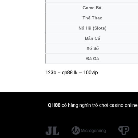
Game Bài
Thể Thao
Nổ Hũ (Slots)
Bắn Cá
Xổ Số
Đá Gà
123b
–
qh88 lk
– 100vip
QH88
có hàng nghìn trò chơi casino online