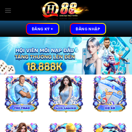
Skip
to
content
ĐĂNG KÝ +
ĐĂNG NHẬP