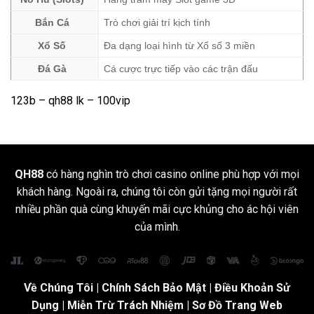
Bắn Cá
Trò chơi giải trí kịch tính
Xổ Số
Đa dạng loại hình từ Xổ số 3 miền
Đá Gà
Cá cược trực tiếp vào các trận đấu
123b
–
qh88 lk
– 100vip
QH88
có hàng nghìn trò chơi casino online phù hợp với mọi
khách hàng. Ngoài ra, chúng tôi còn gửi tặng mọi người rất
nhiều phần quà cùng khuyến mãi cực khủng cho ác hội viên
của mình.
Về Chúng Tôi
|
Chính Sách Bảo Mật
|
Điều Khoản Sử
Dụng
| Miễn Trừ Trách Nhiệm |
Sơ Đồ Trang Web