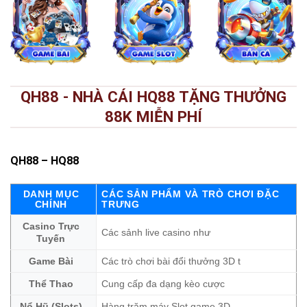
QH88 - NHÀ CÁI HQ88 TẶNG THƯỞNG
88K MIỄN PHÍ
QH88
– HQ88
DANH MỤC
CÁC SẢN PHẨM VÀ TRÒ CHƠI ĐẶC
CHÍNH
TRƯNG
Casino Trực
Các sảnh live casino như
Tuyến
Game Bài
Các trò chơi bài đổi thưởng 3D t
Thể Thao
Cung cấp đa dạng kèo cược
Nổ Hũ (Slots)
Hàng trăm máy Slot game 3D