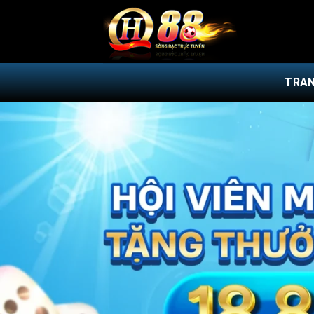
Skip
to
content
TRA