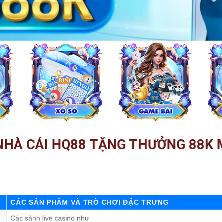
NHÀ CÁI HQ88 TẶNG THƯỞNG 88K 
CÁC SẢN PHẨM VÀ TRÒ CHƠI ĐẶC TRƯNG
Các sảnh live casino như