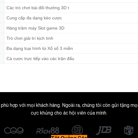
Các trò chơi bài đổi thưởng 3D t
Cung cấp đa dạng kèo cược
Hàng trăm máy Slot game 3D
Trò chơi giải trí kịch tính
Đa dạng loại hình từ Xổ số 3 miền
Cá cược trực tiếp vào các trận đấu
 phù hợp với mọi khách hàng. Ngoài ra, chúng tôi còn gửi tặng mọ
cực khủng cho ác hội viên của mình.