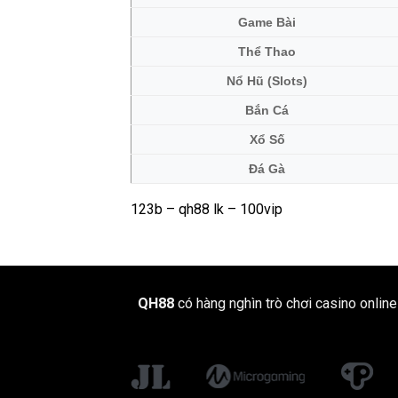
Game Bài
Thể Thao
Nổ Hũ (Slots)
Bắn Cá
Xổ Số
Đá Gà
123b
–
qh88 lk
– 100vip
QH88
có hàng nghìn trò chơi casino online