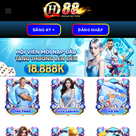
Skip
to
content
ĐĂNG KÝ +
ĐĂNG NHẬP