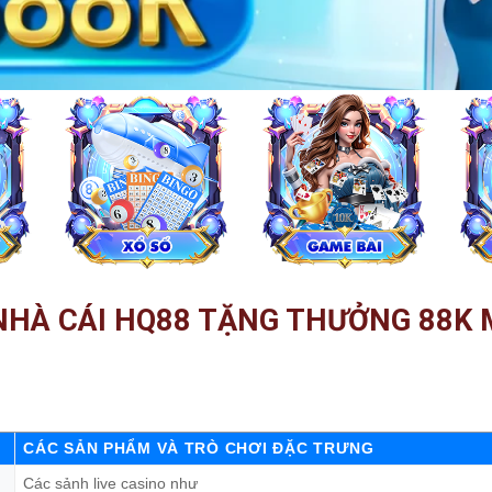
NHÀ CÁI HQ88 TẶNG THƯỞNG 88K 
CÁC SẢN PHẨM VÀ TRÒ CHƠI ĐẶC TRƯNG
Các sảnh live casino như