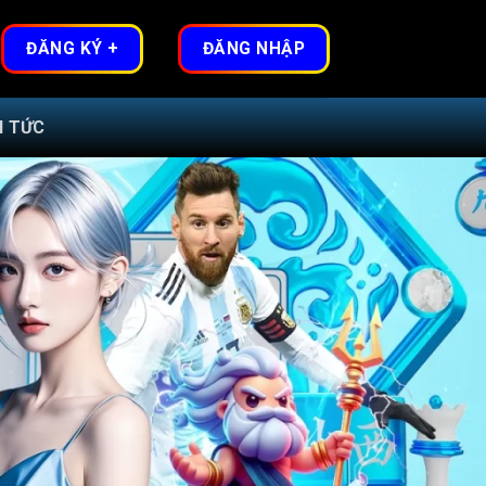
ĐĂNG KÝ +
ĐĂNG NHẬP
N TỨC