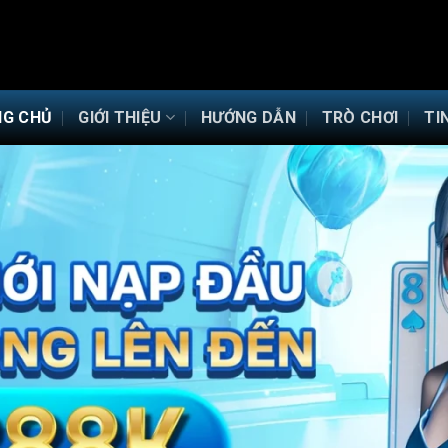
NG CHỦ
GIỚI THIỆU
HƯỚNG DẪN
TRÒ CHƠI
TI