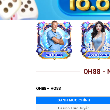
QH88 - 
QH88
– HQ88
DANH MỤC CHÍNH
Casino Trực Tuyến