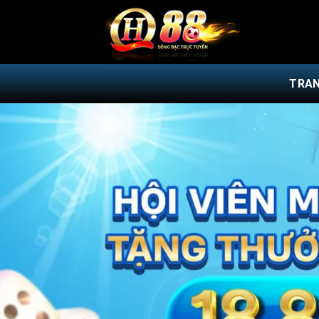
Skip
to
content
TRA