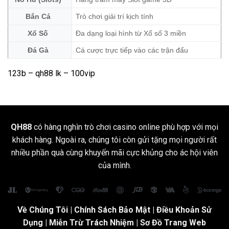
Bắn Cá
Trò chơi giải trí kịch tính
Xổ Số
Đa dạng loại hình từ Xổ số 3 miền
Đá Gà
Cá cược trực tiếp vào các trận đấu
123b
–
qh88 lk
– 100vip
QH88
có hàng nghìn trò chơi casino online phù hợp với mọi
khách hàng. Ngoài ra, chúng tôi còn gửi tặng mọi người rất
nhiều phần quà cùng khuyến mãi cực khủng cho ác hội viên
của mình.
Về Chúng Tôi
|
Chính Sách Bảo Mật
|
Điều Khoản Sử
Dụng
| Miễn Trừ Trách Nhiệm |
Sơ Đồ Trang Web