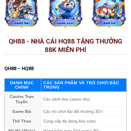
QH88 - NHÀ CÁI HQ88 TẶNG THƯỞNG
88K MIỄN PHÍ
QH88
– HQ88
DANH MỤC
CÁC SẢN PHẨM VÀ TRÒ CHƠI ĐẶC
CHÍNH
TRƯNG
Casino Trực
Các sảnh live casino như
Tuyến
Game Bài
Các trò chơi bài đổi thưởng 3D t
Thể Thao
Cung cấp đa dạng kèo cược
Nổ Hũ (Slots)
Hàng trăm máy Slot game 3D