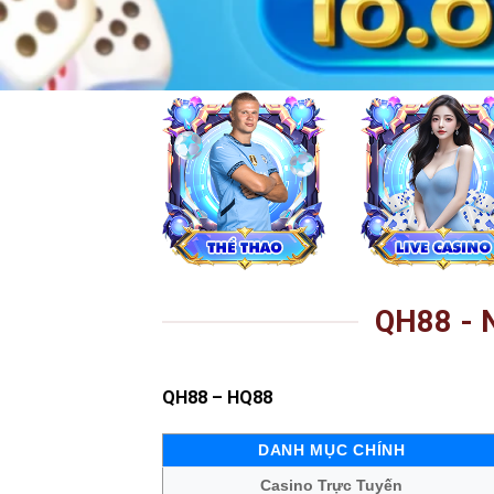
QH88 - 
QH88
– HQ88
DANH MỤC CHÍNH
Casino Trực Tuyến