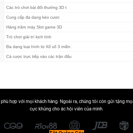
Các trò chơi bài đổi thưởng 3D t
Cung cấp đa dạng kèo cược
Hàng trăm máy Slot game 3D
Trò chơi giải trí kịch tính
Đa dạng loại hình từ Xổ số 3 miền
Cá cược trực tiếp vào các trận đấu
 phù hợp với mọi khách hàng. Ngoài ra, chúng tôi còn gửi tặng mọ
cực khủng cho ác hội viên của mình.