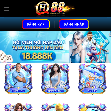
Skip
to
content
ĐĂNG KÝ +
ĐĂNG NHẬP