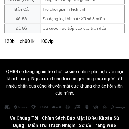
Bắn Cá
Trò chơi giải trí kịch tính
Xổ Số
Đa dạng loại hình từ Xổ số 3 miền
Đá Gà
Cá cược trực tiếp vào các trận đấu
123b
–
qh88 lk
– 100vip
QH88
có hàng nghìn trò chơi casino online phù hợp với mọi
khách hàng. Ngoài ra, chúng tôi còn gửi tặng mọi người rất
nhiều phần quà cùng khuyến mãi cực khủng cho ác hội viên
của mình.
Về Chúng Tôi
|
Chính Sách Bảo Mật
|
Điều Khoản Sử
Dụng
| Miễn Trừ Trách Nhiệm |
Sơ Đồ Trang Web