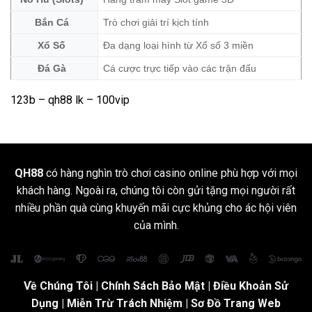
Bắn Cá
Trò chơi giải trí kịch tính
Xổ Số
Đa dạng loại hình từ Xổ số 3 miền
Đá Gà
Cá cược trực tiếp vào các trận đấu
123b
–
qh88 lk
– 100vip
QH88
có hàng nghìn trò chơi casino online phù hợp với mọi
khách hàng. Ngoài ra, chúng tôi còn gửi tặng mọi người rất
nhiều phần quà cùng khuyến mãi cực khủng cho ác hội viên
của mình.
Về Chúng Tôi
|
Chính Sách Bảo Mật
|
Điều Khoản Sử
Dụng
| Miễn Trừ Trách Nhiệm |
Sơ Đồ Trang Web