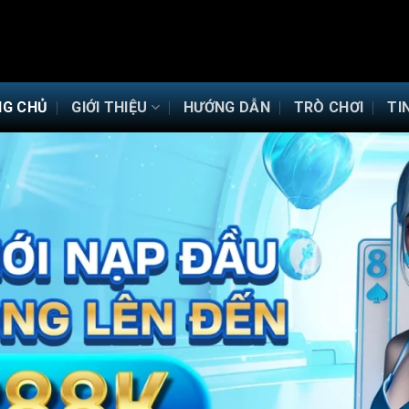
NG CHỦ
GIỚI THIỆU
HƯỚNG DẪN
TRÒ CHƠI
TI