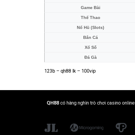
Game Bài
Thể Thao
Nổ Hũ (Slots)
Bắn Cá
Xổ Số
Đá Gà
123b
–
qh88 lk
– 100vip
QH88
có hàng nghìn trò chơi casino online