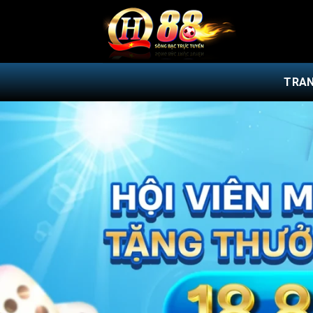
Skip
to
content
TRA