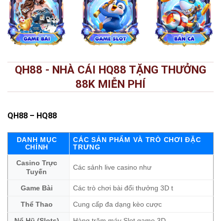
QH88 - NHÀ CÁI HQ88 TẶNG THƯỞNG
88K MIỄN PHÍ
QH88
– HQ88
DANH MỤC
CÁC SẢN PHẨM VÀ TRÒ CHƠI ĐẶC
CHÍNH
TRƯNG
Casino Trực
Các sảnh live casino như
Tuyến
Game Bài
Các trò chơi bài đổi thưởng 3D t
Thể Thao
Cung cấp đa dạng kèo cược
Nổ Hũ (Slots)
Hàng trăm máy Slot game 3D