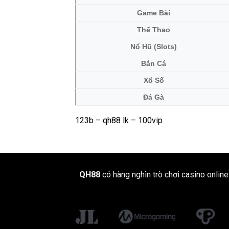
Game Bài
Thể Thao
Nổ Hũ (Slots)
Bắn Cá
Xổ Số
Đá Gà
123b
–
qh88 lk
– 100vip
QH88
có hàng nghìn trò chơi casino online