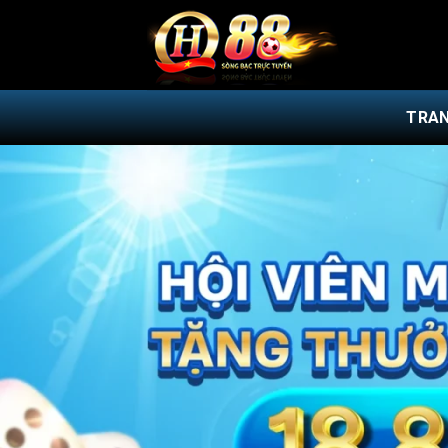
Skip
to
content
TRA