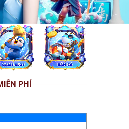
MIỄN PHÍ