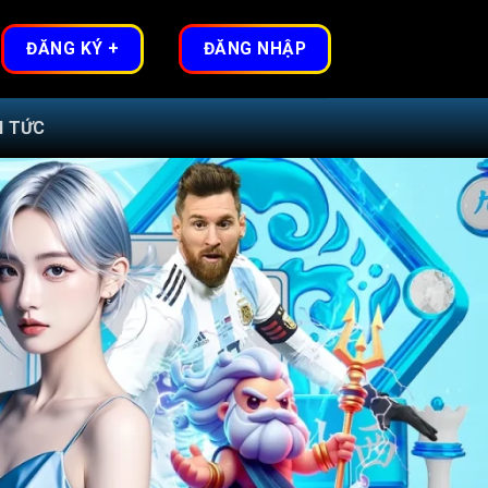
ĐĂNG KÝ +
ĐĂNG NHẬP
N TỨC