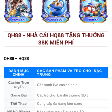
QH88 - NHÀ CÁI HQ88 TẶNG THƯỞNG
88K MIỄN PHÍ
QH88
– HQ88
DANH MỤC
CÁC SẢN PHẨM VÀ TRÒ CHƠI ĐẶC
CHÍNH
TRƯNG
Casino Trực
Các sảnh live casino như
Tuyến
Game Bài
Các trò chơi bài đổi thưởng 3D t
Thể Thao
Cung cấp đa dạng kèo cược
Nổ Hũ (Slots)
Hàng trăm máy Slot game 3D