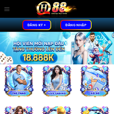
Skip
to
content
ĐĂNG KÝ +
ĐĂNG NHẬP