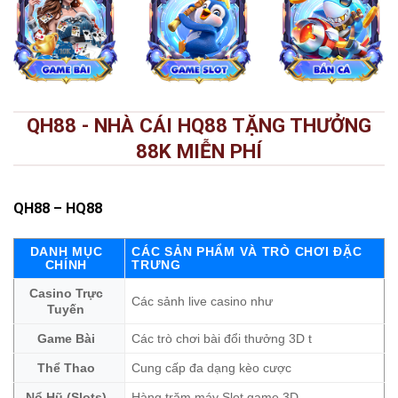
QH88 - NHÀ CÁI HQ88 TẶNG THƯỞNG
88K MIỄN PHÍ
QH88
– HQ88
DANH MỤC
CÁC SẢN PHẨM VÀ TRÒ CHƠI ĐẶC
CHÍNH
TRƯNG
Casino Trực
Các sảnh live casino như
Tuyến
Game Bài
Các trò chơi bài đổi thưởng 3D t
Thể Thao
Cung cấp đa dạng kèo cược
Nổ Hũ (Slots)
Hàng trăm máy Slot game 3D