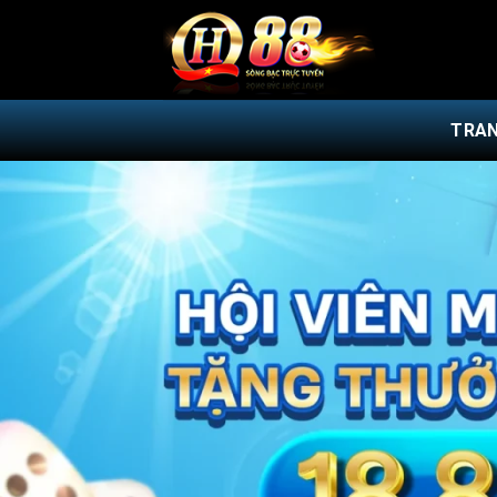
Skip
to
content
TRA