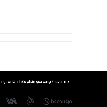
i người rất nhiều phần quà cùng khuyến mãi