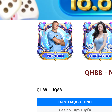
QH88 - 
QH88
– HQ88
DANH MỤC CHÍNH
Casino Trực Tuyến