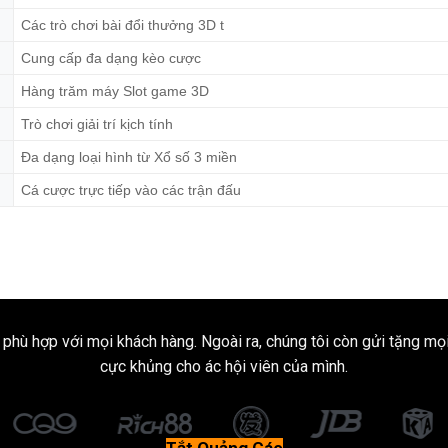
Các trò chơi bài đổi thưởng 3D t
Cung cấp đa dạng kèo cược
Hàng trăm máy Slot game 3D
Trò chơi giải trí kịch tính
Đa dạng loại hình từ Xổ số 3 miền
Cá cược trực tiếp vào các trận đấu
 phù hợp với mọi khách hàng. Ngoài ra, chúng tôi còn gửi tặng mọ
cực khủng cho ác hội viên của mình.