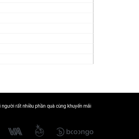
i người rất nhiều phần quà cùng khuyến mãi