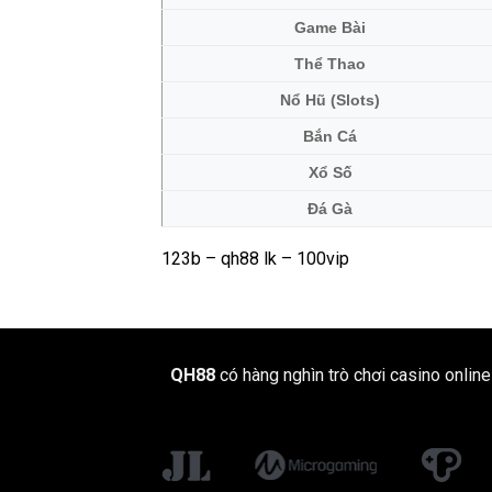
Game Bài
Thể Thao
Nổ Hũ (Slots)
Bắn Cá
Xổ Số
Đá Gà
123b
–
qh88 lk
– 100vip
QH88
có hàng nghìn trò chơi casino online