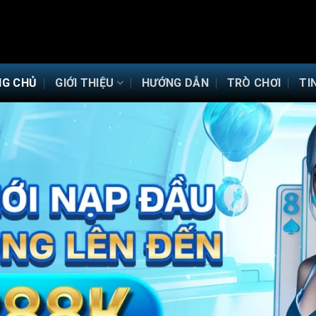
NG CHỦ
GIỚI THIỆU
HƯỚNG DẪN
TRÒ CHƠI
TI