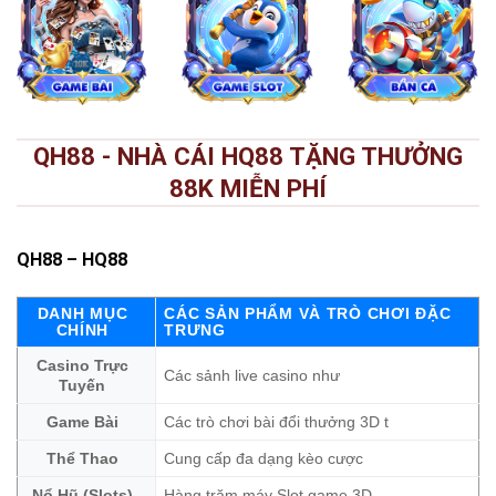
QH88 - NHÀ CÁI HQ88 TẶNG THƯỞNG
88K MIỄN PHÍ
QH88
– HQ88
DANH MỤC
CÁC SẢN PHẨM VÀ TRÒ CHƠI ĐẶC
CHÍNH
TRƯNG
Casino Trực
Các sảnh live casino như
Tuyến
Game Bài
Các trò chơi bài đổi thưởng 3D t
Thể Thao
Cung cấp đa dạng kèo cược
Nổ Hũ (Slots)
Hàng trăm máy Slot game 3D