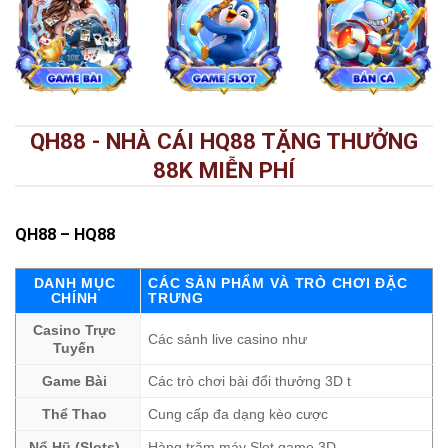
QH88 - NHÀ CÁI HQ88 TẶNG THƯỞNG
88K MIỄN PHÍ
QH88
– HQ88
DANH MỤC
CÁC SẢN PHẨM VÀ TRÒ CHƠI ĐẶC
CHÍNH
TRƯNG
Casino Trực
Các sảnh live casino như
Tuyến
Game Bài
Các trò chơi bài đổi thưởng 3D t
Thể Thao
Cung cấp đa dạng kèo cược
Nổ Hũ (Slots)
Hàng trăm máy Slot game 3D