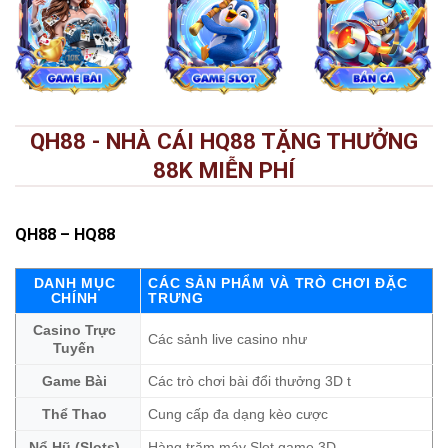
QH88 - NHÀ CÁI HQ88 TẶNG THƯỞNG
88K MIỄN PHÍ
QH88
– HQ88
DANH MỤC
CÁC SẢN PHẨM VÀ TRÒ CHƠI ĐẶC
CHÍNH
TRƯNG
Casino Trực
Các sảnh live casino như
Tuyến
Game Bài
Các trò chơi bài đổi thưởng 3D t
Thể Thao
Cung cấp đa dạng kèo cược
Nổ Hũ (Slots)
Hàng trăm máy Slot game 3D