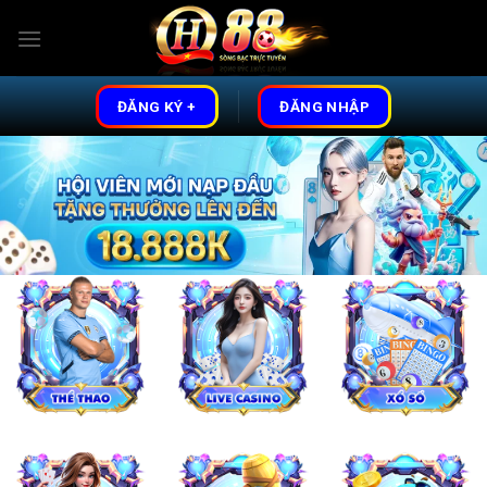
Skip
to
content
ĐĂNG KÝ +
ĐĂNG NHẬP