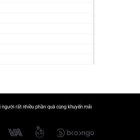
i người rất nhiều phần quà cùng khuyến mãi