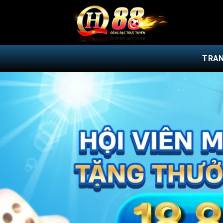
Skip
to
content
TRA