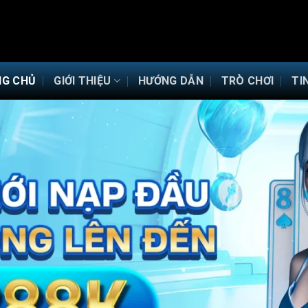
NG CHỦ
GIỚI THIỆU
HƯỚNG DẪN
TRÒ CHƠI
TI