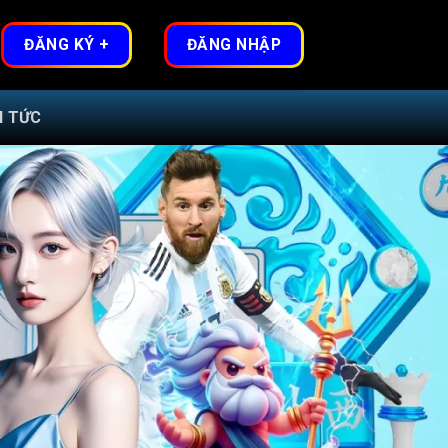
ĐĂNG KÝ +
ĐĂNG NHẬP
N TỨC