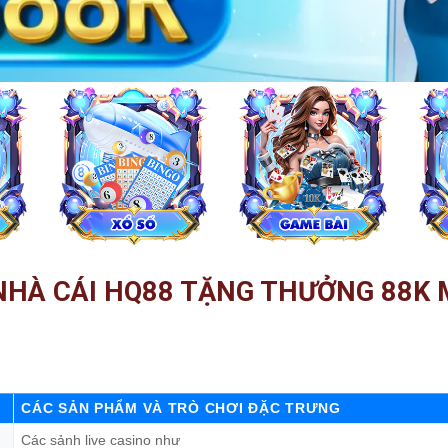
NHÀ CÁI HQ88 TẶNG THƯỞNG 88K 
CÁC SẢN PHẨM VÀ TRÒ CHƠI ĐẶC TRƯNG
Các sảnh live casino như