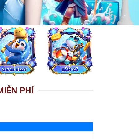
MIỄN PHÍ