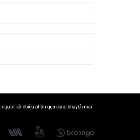
i người rất nhiều phần quà cùng khuyến mãi