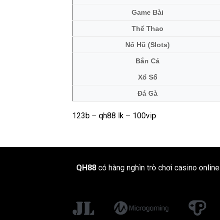
Game Bài
Thể Thao
Nổ Hũ (Slots)
Bắn Cá
Xổ Số
Đá Gà
123b
–
qh88 lk
– 100vip
QH88
có hàng nghìn trò chơi casino online