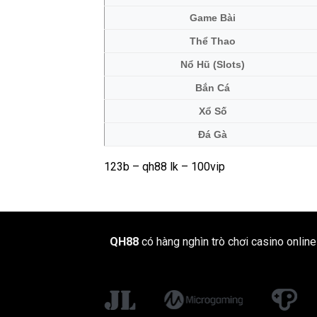
Game Bài
Thể Thao
Nổ Hũ (Slots)
Bắn Cá
Xổ Số
Đá Gà
123b
–
qh88 lk
– 100vip
QH88
có hàng nghìn trò chơi casino online