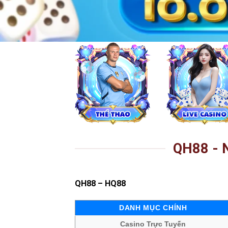
QH88 - 
QH88
– HQ88
DANH MỤC CHÍNH
Casino Trực Tuyến