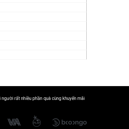
i người rất nhiều phần quà cùng khuyến mãi