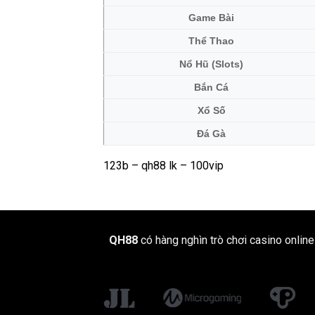
Game Bài
Thể Thao
Nổ Hũ (Slots)
Bắn Cá
Xổ Số
Đá Gà
123b
–
qh88 lk
– 100vip
QH88
có hàng nghìn trò chơi casino online