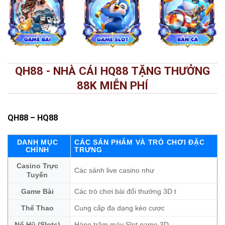
QH88 - NHÀ CÁI HQ88 TẶNG THƯỞNG
88K MIỄN PHÍ
QH88
– HQ88
DANH MỤC
CÁC SẢN PHẨM VÀ TRÒ CHƠI ĐẶC
CHÍNH
TRƯNG
Casino Trực
Các sảnh live casino như
Tuyến
Game Bài
Các trò chơi bài đổi thưởng 3D t
Thể Thao
Cung cấp đa dạng kèo cược
Nổ Hũ (Slots)
Hàng trăm máy Slot game 3D