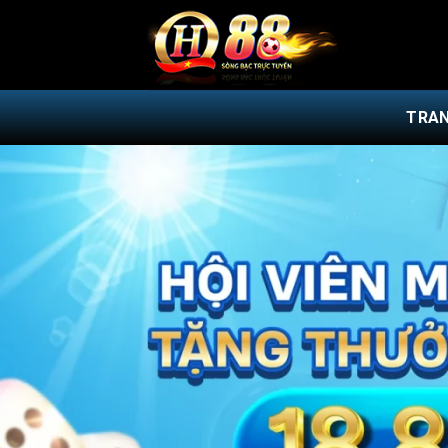
Skip
to
content
TRA