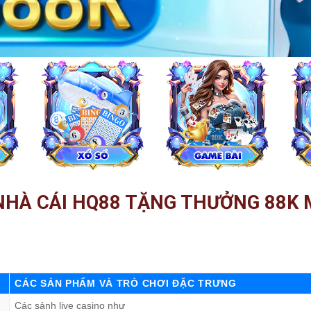
NHÀ CÁI HQ88 TẶNG THƯỞNG 88K 
CÁC SẢN PHẨM VÀ TRÒ CHƠI ĐẶC TRƯNG
Các sảnh live casino như