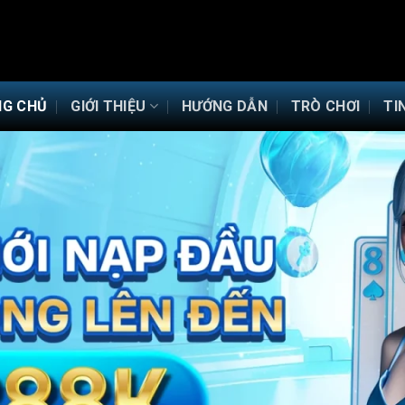
NG CHỦ
GIỚI THIỆU
HƯỚNG DẪN
TRÒ CHƠI
TI