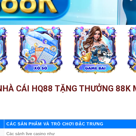
NHÀ CÁI HQ88 TẶNG THƯỞNG 88K 
CÁC SẢN PHẨM VÀ TRÒ CHƠI ĐẶC TRƯNG
Các sảnh live casino như