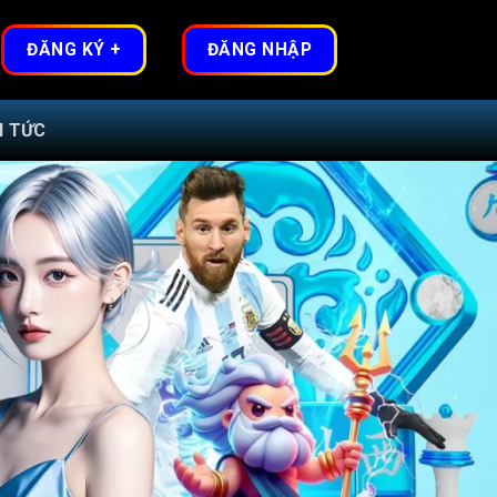
ĐĂNG KÝ +
ĐĂNG NHẬP
N TỨC