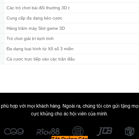
Các trò chơi bài đổi thưởng 3D t
Cung cấp đa dạng kèo cược
Hàng trăm máy Slot game 3D
Trò chơi giải trí kịch tính
Đa dạng loại hình từ Xổ số 3 miền
Cá cược trực tiếp vào các trận đấu
 phù hợp với mọi khách hàng. Ngoài ra, chúng tôi còn gửi tặng mọ
cực khủng cho ác hội viên của mình.