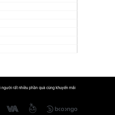
i người rất nhiều phần quà cùng khuyến mãi