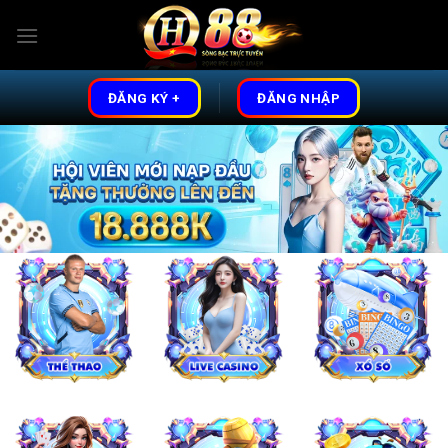
Skip
to
content
ĐĂNG KÝ +
ĐĂNG NHẬP