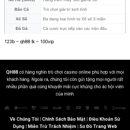
Bắn Cá
Trò chơi giải trí kịch tính
Xổ Số
Đa dạng loại hình từ Xổ số 3 miền
Đá Gà
Cá cược trực tiếp vào các trận đấu
123b
–
qh88 lk
– 100vip
QH88
có hàng nghìn trò chơi casino online phù hợp với mọi
khách hàng. Ngoài ra, chúng tôi còn gửi tặng mọi người rất
nhiều phần quà cùng khuyến mãi cực khủng cho ác hội viên
của mình.
Về Chúng Tôi
|
Chính Sách Bảo Mật
|
Điều Khoản Sử
Dụng
| Miễn Trừ Trách Nhiệm |
Sơ Đồ Trang Web